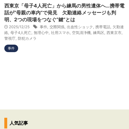
西東京「母子4人死亡」から練馬の男性遺体へ…携帯電
話が“母親の車内”で発見 欠勤連絡メッセージも判
明、2つの現場をつなぐ“鍵”とは
2025/12/25
事件
,
交際関係
,
出血性ショック
,
携帯電話
,
欠勤連
絡
,
母子4人死亡
,
無理心中
,
社用スマホ
,
空気清浄機
,
練馬区
,
西東京市
,
警視庁
,
防犯カメラ
事件
人気記事