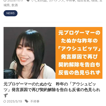
2025/11/17
いじめ問題
,
ガバナンス
,
不祥事
,
仙台育英
,
喫煙
,
宮
城県
,
飲酒
NEWS
元プロゲーマーのたぬかな 昨年の「アウシュビッ
ツ」発言原因で再び契約解除を告白も反省の色見られ
ず
2025/5/19
不祥事