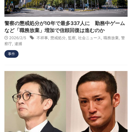
警察の懲戒処分が10年で最多337人に 勤務中ゲーム
など「職務放棄」増加で信頼回復は進むのか
2026/2/5
不祥事
,
懲戒処分
,
監察
,
社会ニュース
,
職務放棄
,
警
察庁
,
逮捕
事件