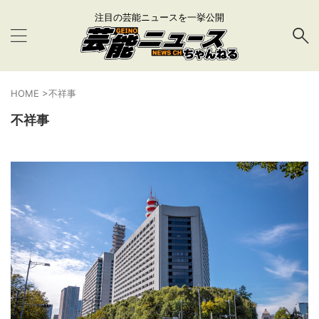
注目の芸能ニュースを一挙公開
HOME
>
不祥事
不祥事