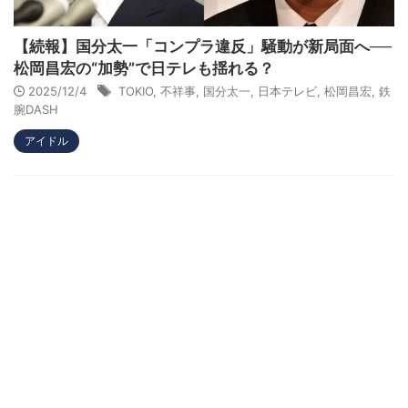
【続報】国分太一「コンプラ違反」騒動が新局面へ──
松岡昌宏の“加勢”で日テレも揺れる？
2025/12/4
TOKIO
,
不祥事
,
国分太一
,
日本テレビ
,
松岡昌宏
,
鉄
腕DASH
アイドル