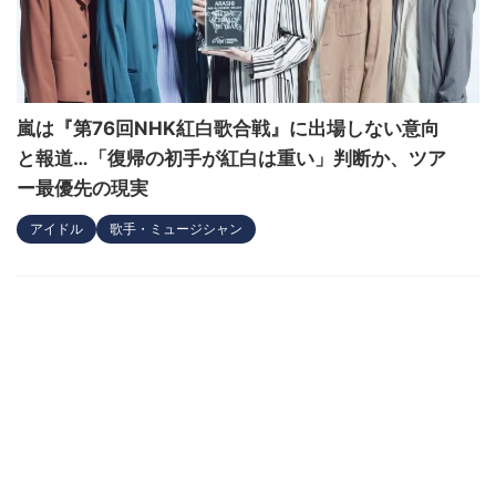
嵐は『第76回NHK紅白歌合戦』に出場しない意向
と報道…「復帰の初手が紅白は重い」判断か、ツア
ー最優先の現実
アイドル
歌手・ミュージシャン