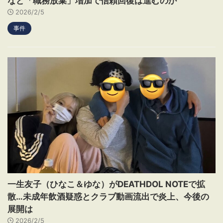
など「職務放棄」増加で信頼回復は進むのか
2026/2/5
事件
一生友子（ひなこ＆ゆな）がDEATHDOL NOTEで拡
散…未成年飲酒疑惑とクラブ動画流出で炎上、今後の
展開は
2026/2/5