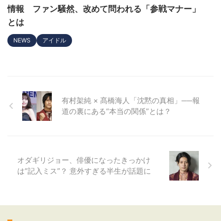
情報 ファン騒然、改めて問われる「参戦マナー」
とは
NEWS
アイドル
有村架純 × 髙橋海人「沈黙の真相」──報
道の裏にある“本当の関係”とは？
オダギリジョー、俳優になったきっかけ
は“記入ミス”？ 意外すぎる半生が話題に