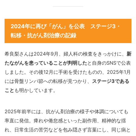
2024年に再び「がん」を公表 ステージ3・
転移・抗がん剤治療の記録
希良梨さんは2024年9月、婦人科の検査をきっかけに、
新
たながんを患っていることが判明した
と自身のSNSで公表
しました。その後12月に手術を受けたものの、2025年1月
には骨盤リンパ節への転移が見つかり、
ステージ3である
こと
も明かしています。
2025年前半には、抗がん剤治療の様子や体調についても
率直に発信。痺れや倦怠感といった副作用、精神的な揺
れ、日常生活の苦労などを包み隠さず言葉にし、同じ病と