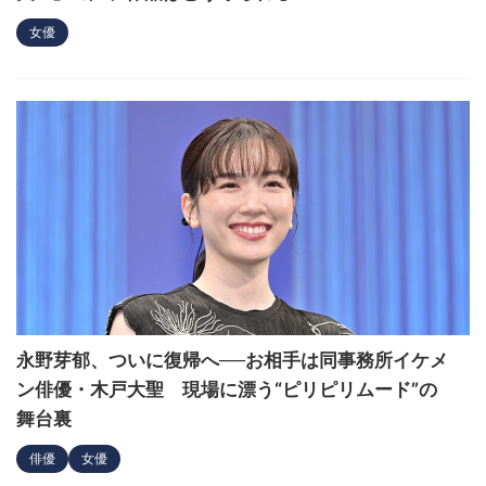
女優
永野芽郁、ついに復帰へ──お相手は同事務所イケメ
ン俳優・木戸大聖 現場に漂う“ピリピリムード”の
舞台裏
俳優
女優