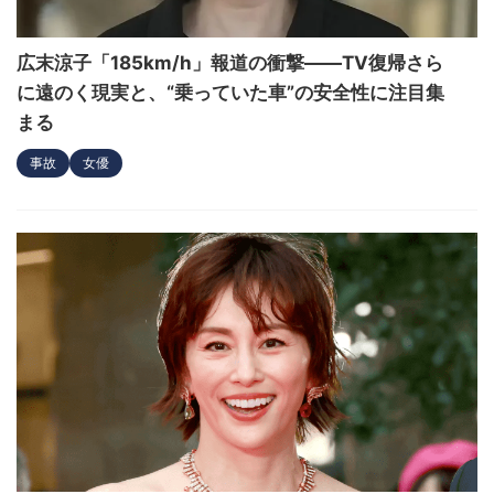
広末涼子「185km/h」報道の衝撃――TV復帰さら
に遠のく現実と、“乗っていた車”の安全性に注目集
まる
事故
女優