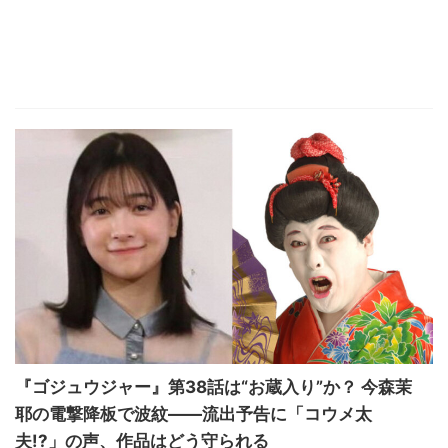
『ゴジュウジャー』第38話は“お蔵入り”か？ 今森茉
耶の電撃降板で波紋――流出予告に「コウメ太
夫!?」の声、作品はどう守られる