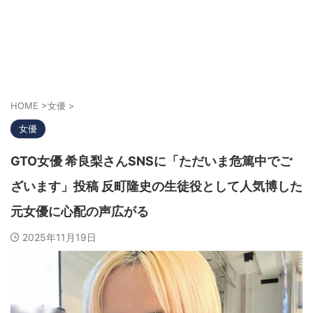
HOME
>
女優
>
女優
GTO女優 希良梨さんSNSに「ただいま危篤中でご
ざいます」投稿 反町隆史の生徒役として人気博した
元女優に心配の声広がる
2025年11月19日