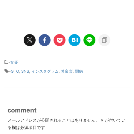
-
女優
-
GTO
,
SNS
,
インスタグラム
,
希良梨
,
闘病
comment
メールアドレスが公開されることはありません。
※
が付いてい
る欄は必須項目です