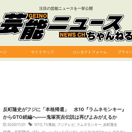
注目の芸能ニュースを一挙公開
ージ
サイトマップ
コンタクトフォーム
プライ
反町隆史がフジに「本格帰還」 水10『ラムネモンキー』
からGTO続編へ――鬼塚英吉伝説は再びよみがえるか
2025/11/21
GTO
,
TV番組
,
フジテレビ
,
ラムネモンキー
,
反町隆史
俳優・反町隆史（51）が、いよいよフジテレビドラマの“ホームグラウン