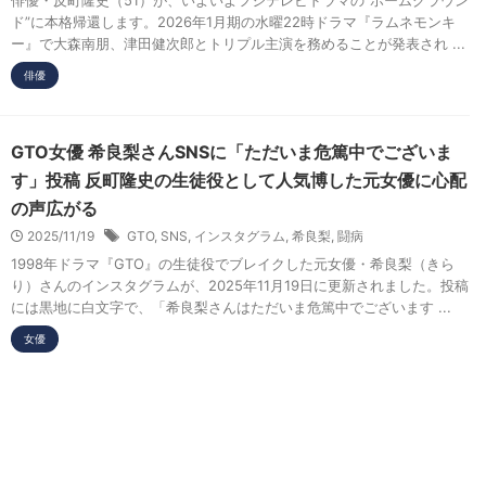
ド”に本格帰還します。2026年1月期の水曜22時ドラマ『ラムネモンキ
ー』で大森南朋、津田健次郎とトリプル主演を務めることが発表され ...
俳優
GTO女優 希良梨さんSNSに「ただいま危篤中でございま
す」投稿 反町隆史の生徒役として人気博した元女優に心配
の声広がる
2025/11/19
GTO
,
SNS
,
インスタグラム
,
希良梨
,
闘病
1998年ドラマ『GTO』の生徒役でブレイクした元女優・希良梨（きら
り）さんのインスタグラムが、2025年11月19日に更新されました。投稿
には黒地に白文字で、「希良梨さんはただいま危篤中でございます ...
女優