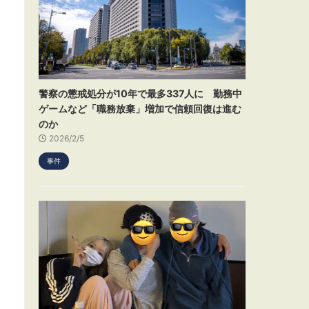
警察の懲戒処分が10年で最多337人に 勤務中
ゲームなど「職務放棄」増加で信頼回復は進む
のか
2026/2/5
事件